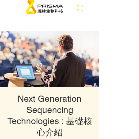
ME
NU
Next Generation
Sequencing
Technologies : 基礎核
心介紹