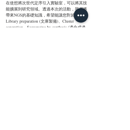
在使想將次世代定序引入實驗室，可以將其技
能擴展到研究領域。透過本次的活動，我們將
帶來NGS的基礎知識，希望能讓您對於
Library preparation (文庫製備)、Cluster 
generation、Sequencing by synthesis (邊合成邊
定序)、Data analysis(數據分析)、等原理有更
深入的了解。
不論您是 實驗技術人員、醫師、醫檢師或
PI，我們誠摯的邀請您今天就加入我們，一起
探索 NGS！
*本次內容為中文講授
立即報名
分享此活動