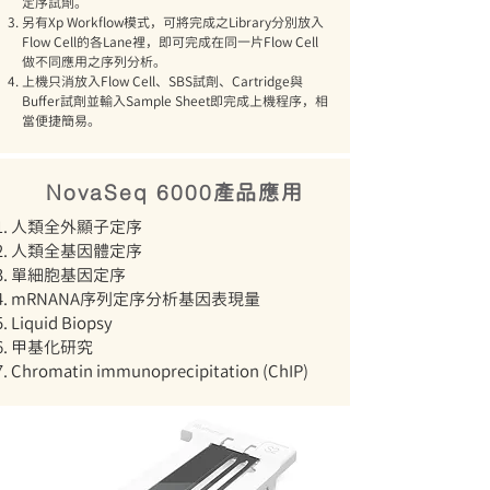
定序試劑。
另有Xp Workflow模式，可將完成之Library分別放入
Flow Cell的各Lane裡，即可完成在同一片Flow Cell
做不同應用之序列分析。​
上機只消放入Flow Cell、SBS試劑、Cartridge與
Buffer試劑
並輸入Sample Sheet即完成上機程序，相
當便捷簡易。
產品應用
NovaSeq 6000
人類全外顯子定序
人類全基因體定序
單細胞基因定序
mRNANA序列定序分析基因表現量
Liquid Biopsy
甲基化研究
Chromatin immunoprecipitation (ChIP)